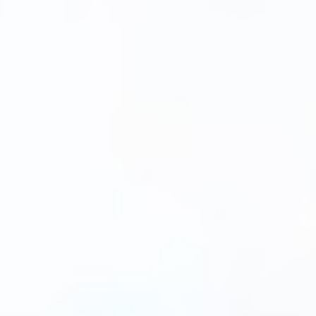
r Selbstzahler (Igel)