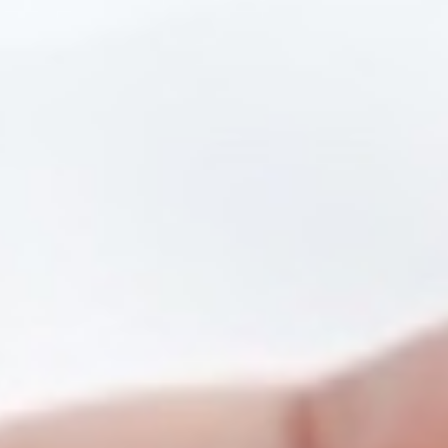
erapie Abnehmspritze