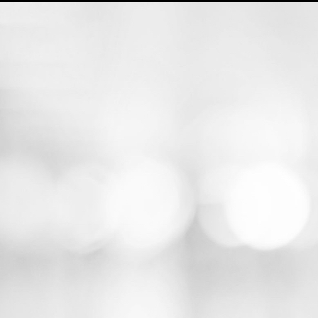
Home
Untersuchungen
Gesundheitspakete für Selbstzahler (Igel)
Gesundheitspakete für Privat Versicherte
Moderne Adipositastherapie Abnehmspritze