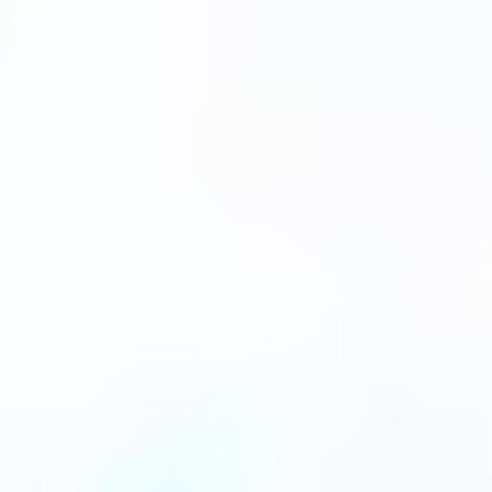
r Selbstzahler (Igel)