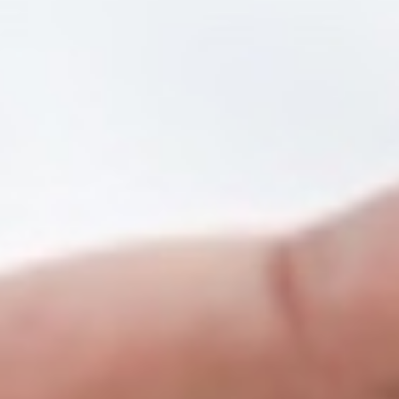
erapie Abnehmspritze